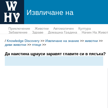
Извличане на
знание
Приключение
Животни
Автоматичен
Култура
Забавление
Здраве
Домашна Градина
Начин На Живот
Пари
Наука
Тек
/
Knowledge Discovery
>>
Извличане на знание
>>
животни
>>
диви животни
>>
птици
>>
Да наистина щрауси заравят главите си в пясъка?