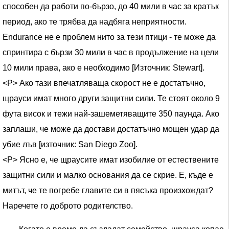
способен да работи по-бързо, до 40 мили в час за кратък
период, ако те трябва да надбяга неприятности.
Endurance не е проблем нито за тези птици - те може да
спринтира с бързи 30 мили в час в продължение на цели
10 мили права, ако е необходимо [Източник: Stewart].
<Р> Ако тази впечатляваща скорост не е достатъчно,
щрауси имат много други защитни сили. Те стоят около 9
фута висок и тежи най-зашеметяващите 350 паунда. Ако
заплаши, че може да достави достатъчно мощен удар да
убие лъв [източник: San Diego Zoo].
<Р> Ясно е, че щраусите имат изобилие от естествените
защитни сили и малко основания да се скрие. Е, къде е
митът, че те погребе главите си в пясъка произхождат?
Наречете го доброто родителство.