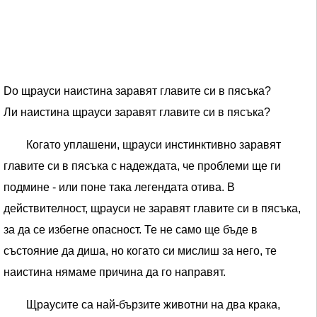
Do щрауси наистина заравят главите си в пясъка?
Ли наистина щрауси заравят главите си в пясъка?
Когато уплашени, щрауси инстинктивно заравят
главите си в пясъка с надеждата, че проблеми ще ги
подмине - или поне така легендата отива. В
действителност, щрауси не заравят главите си в пясъка,
за да се избегне опасност. Те не само ще бъде в
състояние да диша, но когато си мислиш за него, те
наистина нямаме причина да го направят.
Щраусите са най-бързите животни на два крака,