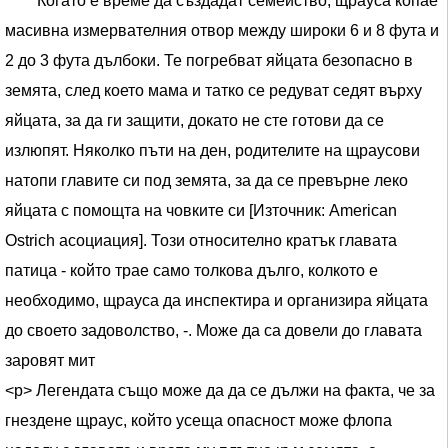
Когато е време да създадат семейство, щрауса копае
масивна измервателния отвор между широки 6 и 8 фута и
2 до 3 фута дълбоки. Те погребват яйцата безопасно в
земята, след което мама и татко се редуват седят върху
яйцата, за да ги защити, докато не сте готови да се
излюпят. Няколко пъти на ден, родителите на щраусови
натопи главите си под земята, за да се превърне леко
яйцата с помощта на човките си [Източник: American
Ostrich асоциация]. Този относително кратък главата
патица - който трае само толкова дълго, колкото е
необходимо, щрауса да инспектира и организира яйцата
до своето задоволство, -. Може да са довели до главата
заровят мит
<р> Легендата също може да да се дължи на факта, че за
гнездене щраус, който усеща опасност може флопа