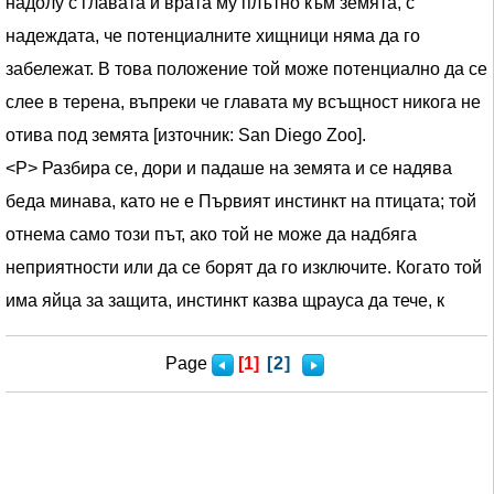
надолу с главата и врата му плътно към земята, с
надеждата, че потенциалните хищници няма да го
забележат. В това положение той може потенциално да се
слее в терена, въпреки че главата му всъщност никога не
отива под земята [източник: San Diego Zoo].
<Р> Разбира се, дори и падаше на земята и се надява
беда минава, като не е Първият инстинкт на птицата; той
отнема само този път, ако той не може да надбяга
неприятности или да се борят да го изключите. Когато той
има яйца за защита, инстинкт казва щрауса да тече, к
Page
[1]
[2]