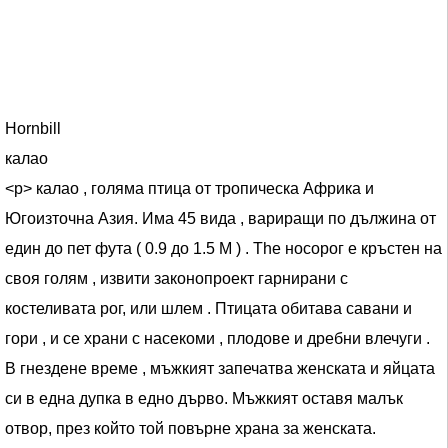
Hornbill
калао
<р> калао , голяма птица от тропическа Африка и
Югоизточна Азия. Има 45 вида , вариращи по дължина от
един до пет фута ( 0.9 до 1.5 М ) . The носорог е кръстен на
своя голям , извити законопроект гарнирани с
костеливата рог, или шлем . Птицата обитава савани и
гори , и се храни с насекоми , плодове и дребни влечуги .
В гнездене време , мъжкият запечатва женската и яйцата
си в една дупка в едно дърво. Мъжкият оставя малък
отвор, през който той повърне храна за женската.