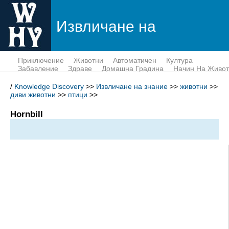
Извличане на
знание
Приключение
Животни
Автоматичен
Култура
Забавление
Здраве
Домашна Градина
Начин На Живот
Пари
Наука
Тек
/
Knowledge Discovery
>>
Извличане на знание
>>
животни
>>
диви животни
>>
птици
>>
Hornbill