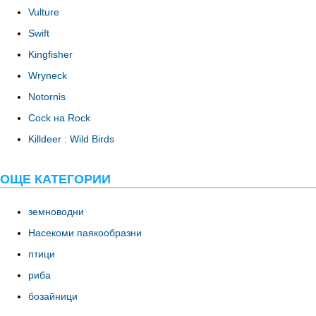
Vulture
Swift
Kingfisher
Wryneck
Notornis
Cock на Rock
Killdeer : Wild Birds
ОЩЕ КАТЕГОРИИ
земноводни
Насекоми паякообразни
птици
риба
бозайници