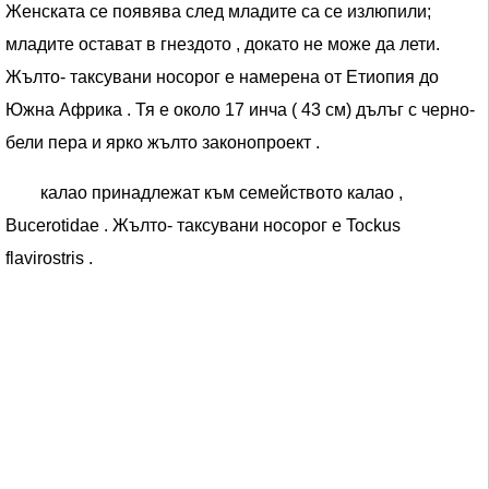
Женската се появява след младите са се излюпили;
младите остават в гнездото , докато не може да лети.
Жълто- таксувани носорог е намерена от Етиопия до
Южна Африка . Тя е около 17 инча ( 43 см) дълъг с черно-
бели пера и ярко жълто законопроект .
калао принадлежат към семейството калао ,
Bucerotidae . Жълто- таксувани носорог е Tockus
flavirostris .