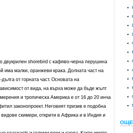
лго двукрилен shorebird с кафяво-черна перушина
ой има малки, оранжеви крака. Долната част на
-дълга от горната част. Основата на
зависимост от вида, на върха може да бъде жълт
умерения и тропическа Америка е от 16 до 20 инча
 фитил законопроект. Неговият призив е подобна
и видове скимери, открити в Африка и в Индия и
ОЩЕ
о seacoasts и големи реки и езера. Както името