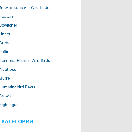
Космат кълвач : Wild Birds
Hoatzin
Dowitcher
Linnet
Grebe
Puffin
Северна Flicker: Wild Birds
Albatross
Murre
Hummingbird Facts
Crows
Nightingale
 КАТЕГОРИИ