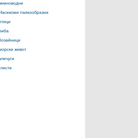
земноводни
Насекоми паякообразни
птици
риба
бозайници
морски живот
влечуги
глисти