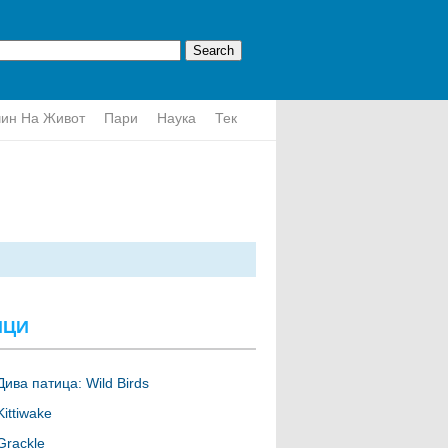
ин На Живот
Пари
Наука
Тек
ИЦИ
Дива патица: Wild Birds
Kittiwake
Grackle