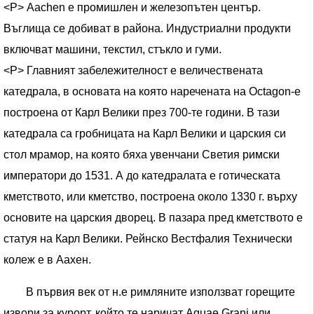
<Р> Aachen е промишлен и железопътен център.
Въглища се добиват в района. Индустриални продукти
включват машини, текстил, стъкло и гуми.
<Р> Главният забележителност е величествената
катедрала, в основата на която наречената на Octagon-е
построена от Карл Велики през 700-те години. В тази
катедрала са гробницата на Карл Велики и царския си
стол мрамор, на която бяха увенчани Светия римски
императори до 1531. А до катедралата е готическата
кметството, или кметство, построена около 1330 г. върху
основите на царския дворец. В пазара пред кметството е
статуя на Карл Велики. Рейнско Вестфалия Технически
колеж е в Аахен.
В първия век от н.е римляните използват горещите
извори за курорт, който те наричат ​​Aquae Grani или