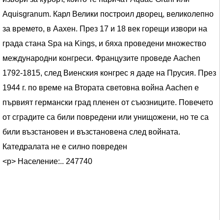
Aquisgranum. Карл Велики построил дворец, великолепно
за времето, в Аахен. През 17 и 18 век горещи извори на
града стана Spa на Kings, и бяха проведени множество
международни конгреси. Французите проведе Aachen
1792-1815, след Виенския конгрес я даде на Прусия. През
1944 г. по време на Втората световна война Aachen е
първият германски град пленен от съюзниците. Повечето
от сградите са били повредени или унищожени, но те са
били възстановен и възстановена след войната.
Катедралата не е силно повреден
<р> Население:.. 247740