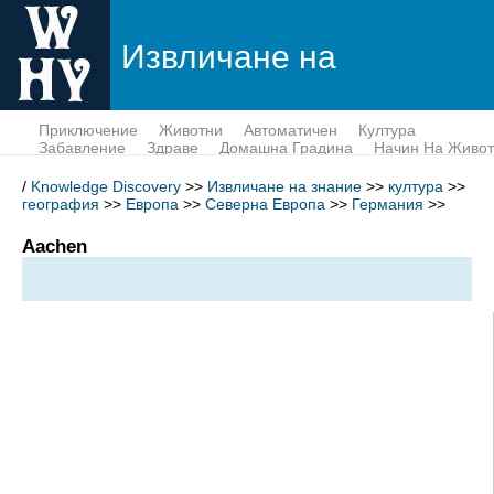
Извличане на
знание
Приключение
Животни
Автоматичен
Култура
Забавление
Здраве
Домашна Градина
Начин На Живот
Пари
Наука
Тек
/
Knowledge Discovery
>>
Извличане на знание
>>
култура
>>
география
>>
Европа
>>
Северна Европа
>>
Германия
>>
Aachen