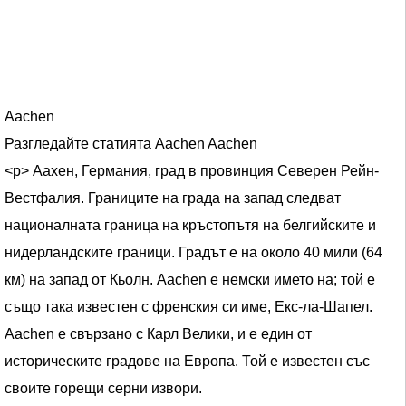
Aachen
Разгледайте статията Aachen Aachen
<р> Аахен, Германия, град в провинция Северен Рейн-
Вестфалия. Границите на града на запад следват
националната граница на кръстопътя на белгийските и
нидерландските граници. Градът е на около 40 мили (64
км) на запад от Кьолн. Aachen е немски името на; той е
също така известен с френския си име, Екс-ла-Шапел.
Aachen е свързано с Карл Велики, и е един от
историческите градове на Европа. Той е известен със
своите горещи серни извори.