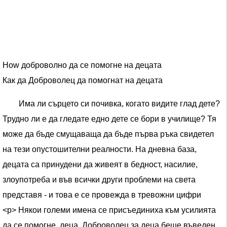
How доброволно да се помогне на децата
Как да Доброволец да помогнат на децата
Има ли сърцето си почивка, когато видите глад дете?
Трудно ли е да гледате едно дете се бори в училище? Тя
може да бъде смущаваща да бъде първа ръка свидетел
на тези опустошителни реалности. На дневна база,
децата са принудени да живеят в бедност, насилие,
злоупотреба и във всички други проблеми на света
представя - и това е се провежда в тревожни цифри
<р> Някои големи имена се присъединиха към усилията
да се помогне. деца. Доброволец за деца беше въведен