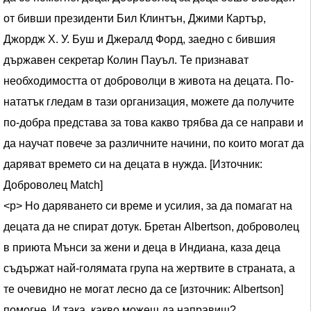
от бивши президенти Бил Клинтън, Джими Картър,
Джордж Х. У. Буш и Джералд Форд, заедно с бившия
държавен секретар Колин Пауъл. Те признават
необходимостта от доброволци в живота на децата. По-
нататък гледам в тази организация, можете да получите
по-добра представа за това какво трябва да се направи и
да научат повече за различните начини, по които могат да
даряват времето си на децата в нужда. [Източник:
Доброволец Match]
<р> Но даряването си време и усилия, за да помагат на
децата да не спират дотук. Бретан Albertson, доброволец
в приюта Мънси за жени и деца в Индиана, каза деца
съдържат най-голямата група на жертвите в страната, а
те очевидно не могат лесно да се [източник: Albertson]
помогне. И така, какво можеш да направиш?