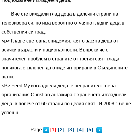
Подпомагане изгладнели деца,
Вие сте виждали глад деца в далечни страни на
телевизора си, но има вероятно отчаяно гладни деца в
собствения си град.
<р> Глад е световна епидемия, която засяга деца от
всички възрасти и националности. Въпреки че е
значителен проблем в страните от третия свят, глада
понякога е склонен да отиде игнорирани в Съединените
щати.
<Р> Feed My изгладнели деца, е неправителствена
организация Christian ангажира с храненето изгладнели
деца, в повече от 60 страни по целия свят , И 2008 г. беше
успешн
Page
[1]
[2]
[3]
[4]
[5]