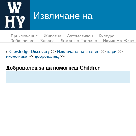
Извличане на
знание
Приключение
Животни
Автоматичен
Култура
Забавление
Здраве
Домашна Градина
Начин На Живот
Пари
Наука
Тек
/
Knowledge Discovery
>>
Извличане на знание
>>
пари
>>
икономика
>>
доброволец
>>
Доброволец за да помогнеш Children