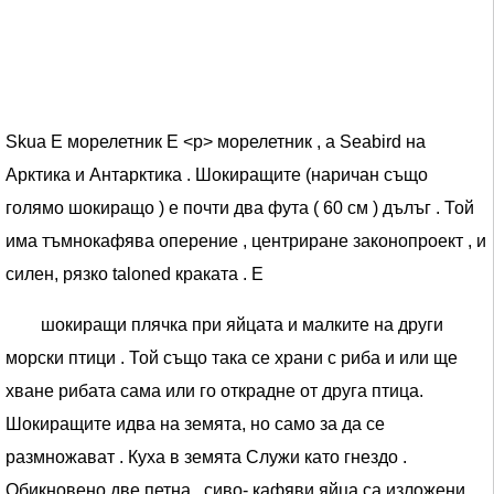
Skua E морелетник E <р> морелетник , а Seabird на
Арктика и Антарктика . Шокиращите (наричан също
голямо шокиращо ) е почти два фута ( 60 см ) дълъг . Той
има тъмнокафява оперение , центриране законопроект , и
силен, рязко taloned краката . E
шокиращи плячка при яйцата и малките на други
морски птици . Той също така се храни с риба и или ще
хване рибата сама или го открадне от друга птица.
Шокиращите идва на земята, но само за да се
размножават . Куха в земята Служи като гнездо .
Обикновено две петна , сиво- кафяви яйца са изложени .