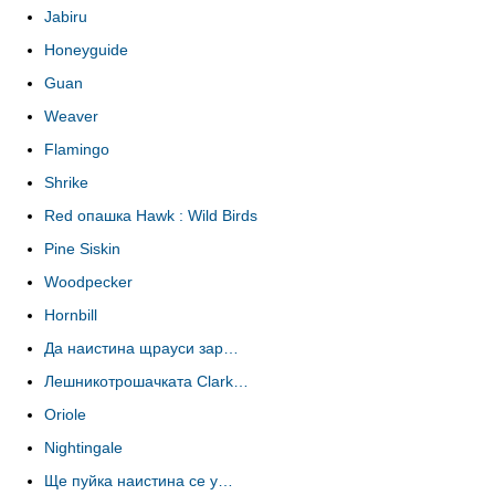
Jabiru
Honeyguide
Guan
Weaver
Flamingo
Shrike
Red опашка Hawk : Wild Birds
Pine Siskin
Woodpecker
Hornbill
Да наистина щрауси зар…
Лешникотрошачката Clark…
Oriole
Nightingale
Ще пуйка наистина се у…