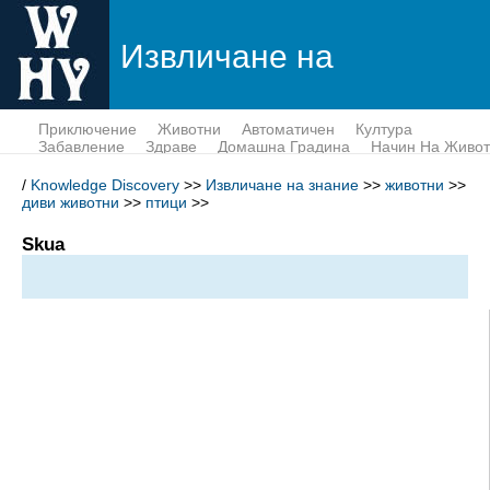
Извличане на
знание
Приключение
Животни
Автоматичен
Култура
Забавление
Здраве
Домашна Градина
Начин На Живот
Пари
Наука
Тек
/
Knowledge Discovery
>>
Извличане на знание
>>
животни
>>
диви животни
>>
птици
>>
Skua