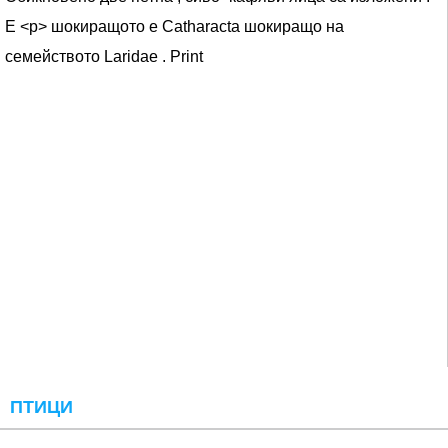
E <р> шокиращото е Catharacta шокиращо на
семейството Laridae . Print
ПТИЦИ