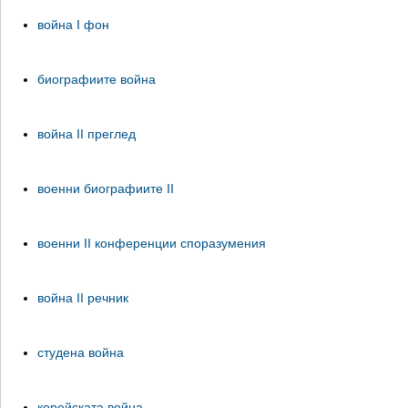
война I фон
биографиите война
война II преглед
военни биографиите II
военни II конференции споразумения
война II речник
студена война
корейската война