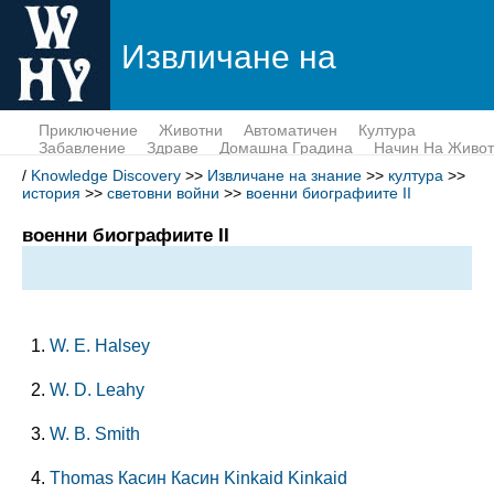
Извличане на
знание
Приключение
Животни
Автоматичен
Култура
Забавление
Здраве
Домашна Градина
Начин На Живот
Пари
Наука
Тек
/
Knowledge Discovery
>>
Извличане на знание
>>
култура
>>
история
>>
световни войни
>>
военни биографиите II
военни биографиите II
W. Е. Halsey
W. D. Leahy
W. B. Smith
Thomas Касин Касин Kinkaid Kinkaid