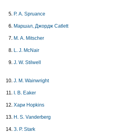
Р. А. Spruance
Маршал, Джордж Catlett
М. А. Mitscher
L. J. McNair
J. W. Stilwell
J. M. Wainwright
I. В. Eaker
Хари Hopkins
Н. S. Vanderberg
З. Р. Stark