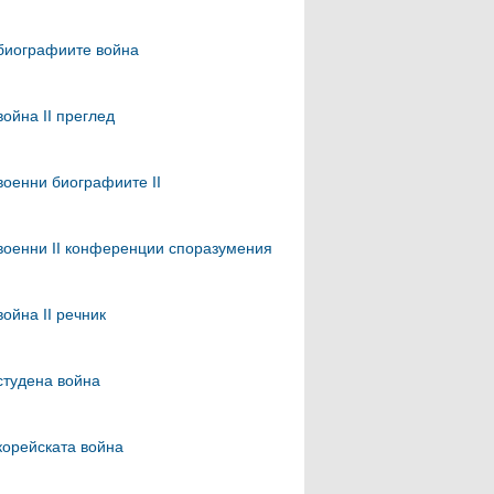
биографиите война
война II преглед
военни биографиите II
военни II конференции споразумения
война II речник
студена война
корейската война