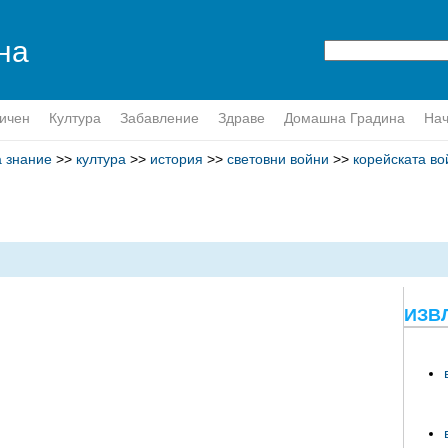
на
ичен
Култура
Забавление
Здраве
Домашна Градина
Нач
а знание
>>
култура
>>
история
>>
световни войни
>>
корейската во
ИЗВ