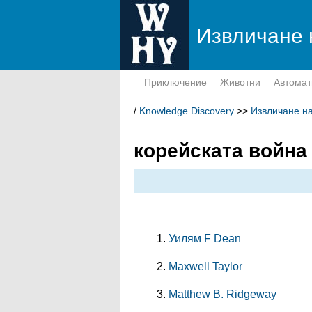
Извличане 
знание
Приключение
Животни
Автомат
/
Knowledge Discovery
>>
Извличане н
корейската война
Уилям F Dean
Maxwell Taylor
Matthew B. Ridgeway