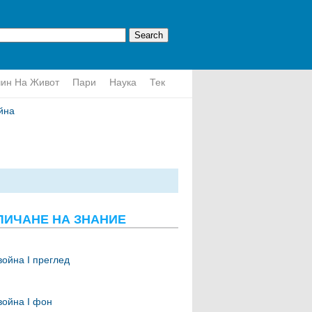
ин На Живот
Пари
Наука
Тек
йна
ЛИЧАНЕ НА ЗНАНИЕ
война I преглед
война I фон