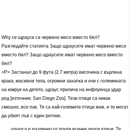
Why се щрауси са червено месо вместо бял?
Разгледайте статията Защо щраусите имат червено месо
вместо бял? Защо щраусите имат червено месо вместо
бял?
<Р> Застанал до 9 фута (2,7 метра) височина с върлина
крака, масивни тела, огромни захапка и очи с големината
на юмрук на детето, щраус прилича на инфлуенца удар
ред [източник: San Diego Zoo]. Тези птици са никак
смешно, все пак. Те са най-големите птици жив, и те могат
да убият лъв с един ритник.
щрауса е различно от почти всички други птици. Те