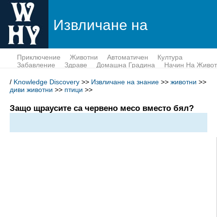
Извличане на
знание
Приключение
Животни
Автоматичен
Култура
Забавление
Здраве
Домашна Градина
Начин На Живот
Пари
Наука
Тек
/
Knowledge Discovery
>>
Извличане на знание
>>
животни
>>
диви животни
>>
птици
>>
Защо щраусите са червено месо вместо бял?