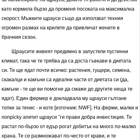
като кормила бързо да променя посоката на максимална
скорост. Мъжките щрауси също да използват техния
огромен размах на крилете да привличат жените в
брачния сезон.
Щраусите живеят предимно в запустели пустинни
климат, така че те трябва да са доста гъвкави в диетата
си. Те ще ядат почти всичко: растения, гущери, семена,
скакалци и камъни са идеални части от диетата си (да,
камъни - те ще ви помогне да смаже до другите неща те
ядат). Един фермер е докладвала му щрауси гълтане
топки за тенис - и коте [източник: NWF]. На ферми, малки и
nonpicky апетит щрауси "ги прави добра инвестиция. Те
растат по-бързо от едър рогат добитък на много по-малко
храна. Те се размножават по-често от крави, и те