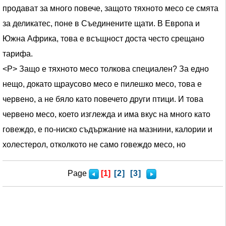
продават за много повече, защото тяхното месо се смята
за деликатес, поне в Съединените щати. В Европа и
Южна Африка, това е всъщност доста често срещано
тарифа.
<Р> Защо е тяхното месо толкова специален? За едно
нещо, докато щраусово месо е пилешко месо, това е
червено, а не бяло като повечето други птици. И това
червено месо, което изглежда и има вкус на много като
говеждо, е по-ниско съдържание на мазнини, калории и
холестерол, отколкото не само говеждо месо, но
Page
[1]
[2]
[3]