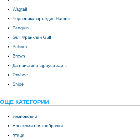
Wagtail
Червеникаворъждив Hummi…
Penguin
Gull Франклин Gull
Pelican
Brown
Да наистина щрауси зар…
Towhee
Snipe
ОЩЕ КАТЕГОРИИ
земноводни
Насекоми паякообразни
птици