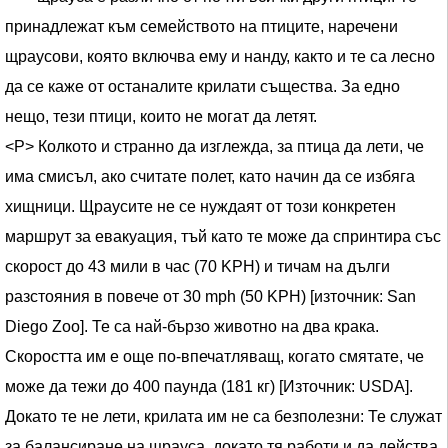
принадлежат към семейството на птиците, наречени
щраусови, която включва ему и нанду, както и те са лесно
да се каже от останалите крилати същества. За едно
нещо, тези птици, които не могат да летят.
<Р> Колкото и странно да изглежда, за птица да лети, че
има смисъл, ако считате полет, като начин да се избяга
хищници. Щраусите не се нуждаят от този конкретен
маршрут за евакуация, тъй като те може да спринтира със
скорост до 43 мили в час (70 KPH) и тичам на дълги
разстояния в повече от 30 mph (50 KPH) [източник: San
Diego Zoo]. Те са най-бързо животно на два крака.
Скоростта им е още по-впечатляващ, когато смятате, че
може да тежи до 400 паунда (181 кг) [Източник: USDA].
Докато те не лети, крилата им не са безполезни: Те служат
за балансиране на щрауса, докато тя работи и да действа